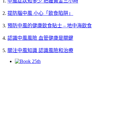
1.
中風症狀知多少 把握黃金三小時
2.
提防腦中風 小心「飲食陷阱」
3.
預防中風的健康飲食貼士 – 地中海飲食
4.
認識中風風險 血管健康是關鍵
5.
關注中風知識 認識風險和治療